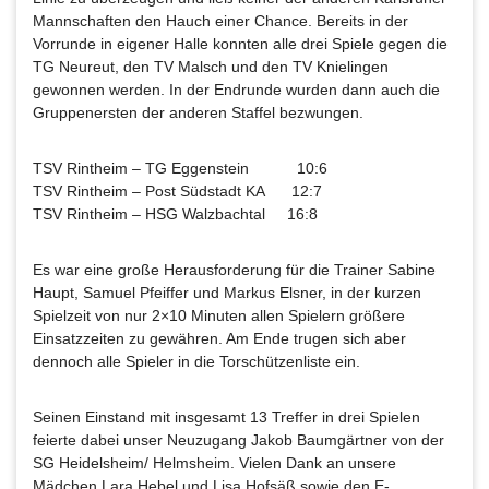
Mannschaften den Hauch einer Chance. Bereits in der
Vorrunde in eigener Halle konnten alle drei Spiele gegen die
TG Neureut, den TV Malsch und den TV Knielingen
gewonnen werden. In der Endrunde wurden dann auch die
Gruppenersten der anderen Staffel bezwungen.
TSV Rintheim – TG Eggenstein 10:6
TSV Rintheim – Post Südstadt KA 12:7
TSV Rintheim – HSG Walzbachtal 16:8
Es war eine große Herausforderung für die Trainer Sabine
Haupt, Samuel Pfeiffer und Markus Elsner, in der kurzen
Spielzeit von nur 2×10 Minuten allen Spielern größere
Einsatzzeiten zu gewähren. Am Ende trugen sich aber
dennoch alle Spieler in die Torschützenliste ein.
Seinen Einstand mit insgesamt 13 Treffer in drei Spielen
feierte dabei unser Neuzugang Jakob Baumgärtner von der
SG Heidelsheim/ Helmsheim. Vielen Dank an unsere
Mädchen Lara Hebel und Lisa Hofsäß sowie den E-