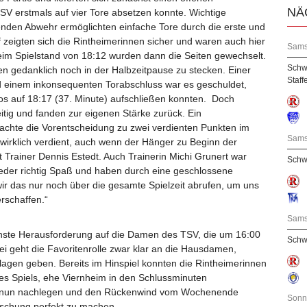
NÄ
TSV erstmals auf vier Tore absetzen konnte. Wichtige
tenden Abwehr ermöglichten einfache Tore durch die erste und
 zeigten sich die Rintheimerinnen sicher und waren auch hier
Sams
 Beim Spielstand von 18:12 wurden dann die Seiten gewechselt.
Schw
n gedanklich noch in der Halbzeitpause zu stecken. Einer
Staff
d einem inkonsequenten Torabschluss war es geschuldet,
s auf 18:17 (37. Minute) aufschließen konnten. Doch
itig und fanden zur eigenen Stärke zurück. Ein
achte die Vorentscheidung zu zwei verdienten Punkten im
Sams
wirklich verdient, auch wenn der Hänger zu Beginn der
t Trainer Dennis Estedt. Auch Trainerin Michi Grunert war
Schw
wieder richtig Spaß und haben durch eine geschlossene
ir das nur noch über die gesamte Spielzeit abrufen, um uns
erschaffen.“
Sams
ste Herausforderung auf die Damen des TSV, die um 16:00
Schwa
i geht die Favoritenrolle zwar klar an die Hausdamen,
lagen geben. Bereits im Hinspiel konnten die Rintheimerinnen
es Spiels, ehe Viernheim in den Schlussminuten
an nun nachlegen und den Rückenwind vom Wochenende
Sonn
schung perfekt zu machen.