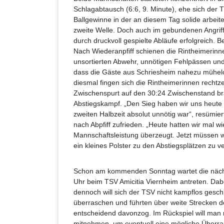
Schlagabtausch (6:6, 9. Minute), ehe sich der 
Ballgewinne in der an diesem Tag solide arbei
zweite Welle. Doch auch im gebundenen Angriff
durch druckvoll gespielte Abläufe erfolgreich.
Nach Wiederanpfiff schienen die Rintheimerinne
unsortierten Abwehr, unnötigen Fehlpässen un
dass die Gäste aus Schriesheim nahezu mühelo
diesmal fingen sich die Rintheimerinnen rechtze
Zwischenspurt auf den 30:24 Zwischenstand br
Abstiegskampf. „Den Sieg haben wir uns heute 
zweiten Halbzeit absolut unnötig war“, resümier
nach Abpfiff zufrieden. „Heute hatten wir mal 
Mannschaftsleistung überzeugt. Jetzt müssen w
ein kleines Polster zu den Abstiegsplätzen zu v
Schon am kommenden Sonntag wartet die näch
Uhr beim TSV Amicitia Viernheim antreten. Dabe
dennoch will sich der TSV nicht kampflos gesch
überraschen und führten über weite Strecken d
entscheidend davonzog. Im Rückspiel will m
mitnehmen, um eventuell eine mögliche Überra