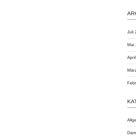
AR
Juli
Mai
Apri
Mär
Febr
KA
Allg
Dam