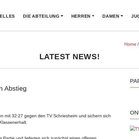
ELLES
DIE ABTEILUNG
HERREN
DAMEN
JU
Home
LATEST NEWS!
PA
n Abstieg
ON
n mit 32:27 gegen den TV Schriesheim und sichern sich
Klassenerhalt.
e Partie und lieferten sich zunächst einen offenen