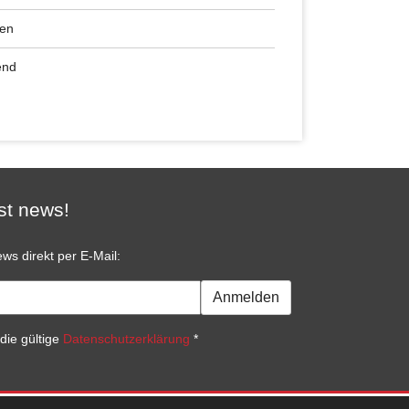
ren
end
st news!
ws direkt per E-Mail:
Anmelden
die gültige
Datenschutzerklärung
*