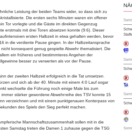
NÄ
ähnliche Leistung der beiden Teams wider, so dass sich zu
kristallisierte. Die ersten sechs Minuten waren ein offener
Sams
n Tor vorlegte und die Gäste im direkten Gegenzug
Schw
te erstmals mit drei Toren absetzen konnte (9:6). Dieser
Staff
laufintensiven ersten Halbzeit in etwa gehalten werden, bevor
16 in die verdiente Pause gingen. In der Halbzeitansprache
e nicht konsequent genug gespielte Abwehr thematisiert. Die
allem ein früheres und bestimmteres Angehen der
Sams
lgewinne besser zu verwerten als vor der Pause.
Schw
nn der zweiten Halbzeit erfolgreich in die Tat umsetzen.
ürzen und sich ab der 40. Minute mit einem 4:0 Lauf sogar
nkt wechselte die Führung noch einige Male bis zum
Sams
ie immer stärker gewordene Abwehrreihe des TSV konnte 15
inn verzeichnen und mit einem punktgenauen Konterpass von
Schwa
Sekunden des Spiels den Sieg perfekt machen.
kämpferische Mannschaftszusammenhalt sollen mit in die
ten Samstag treten die Damen 1 zuhause gegen die TSG
Sonn