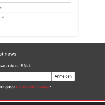
ren
end
st news!
ws direkt per E-Mail:
Anmelden
die gültige
Datenschutzerklärung
*