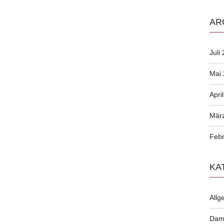
AR
Juli
Mai
Apri
Mär
Febr
KA
Allg
Dam