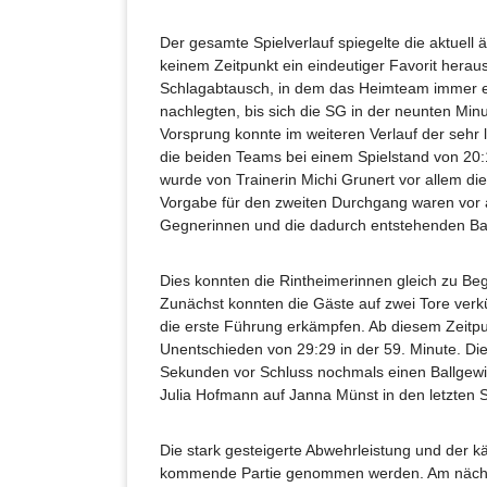
Der gesamte Spielverlauf spiegelte die aktuell 
keinem Zeitpunkt ein eindeutiger Favorit heraus
Schlagabtausch, in dem das Heimteam immer ei
nachlegten, bis sich die SG in der neunten Minu
Vorsprung konnte im weiteren Verlauf der sehr 
die beiden Teams bei einem Spielstand von 20:
wurde von Trainerin Michi Grunert vor allem di
Vorgabe für den zweiten Durchgang waren vor 
Gegnerinnen und die dadurch entstehenden Bal
Dies konnten die Rintheimerinnen gleich zu Begi
Zunächst konnten die Gäste auf zwei Tore verk
die erste Führung erkämpfen. Ab diesem Zeitpu
Unentschieden von 29:29 in der 59. Minute. D
Sekunden vor Schluss nochmals einen Ballgew
Julia Hofmann auf Janna Münst in den letzten 
Die stark gesteigerte Abwehrleistung und der 
kommende Partie genommen werden. Am nächs