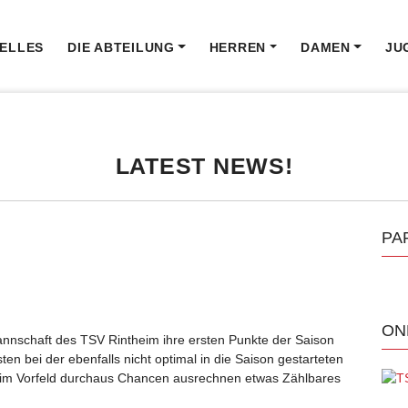
ELLES
DIE ABTEILUNG
HERREN
DAMEN
JU
LATEST NEWS!
PA
ON
nschaft des TSV Rintheim ihre ersten Punkte der Saison
n bei der ebenfalls nicht optimal in die Saison gestarteten
 im Vorfeld durchaus Chancen ausrechnen etwas Zählbares