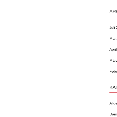
AR
Juli
Mai
Apri
Mär
Febr
KA
Allg
Dam