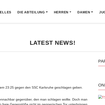
ELLES
DIE ABTEILUNG
HERREN
DAMEN
JU
LATEST NEWS!
PA
ON
nem 23:25 gegen den SSC Karlsruhe geschlagen geben.
lennachbar gegenüber, den man schlagen wollte. Doch man
an freie Gegenstöße nicht im gegnerischen Tor unterbringen