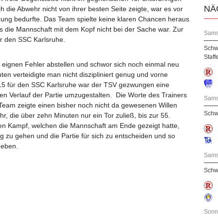
NÄ
 die Abwehr nicht von ihrer besten Seite zeigte, war es vor
erung bedurfte. Das Team spielte keine klaren Chancen heraus
 die Mannschaft mit dem Kopf nicht bei der Sache war. Zur
Sams
ür den SSC Karlsruhe.
Schw
Staff
ie eignen Fehler abstellen und schwor sich noch einmal neu
en verteidigte man nicht diszipliniert genug und vorne
15 für den SSC Karlsruhe war der TSV gezwungen eine
en Verlauf der Partie umzugestalten. Die Worte des Trainers
Sams
Team zeigte einen bisher noch nicht da gewesenen Willen
Schw
r, die über zehn Minuten nur ein Tor zuließ, bis zur 55.
en Kampf, welchen die Mannschaft am Ende gezeigt hatte,
g zu gehen und die Partie für sich zu entscheiden und so
geben.
Sams
Schwa
Sonn