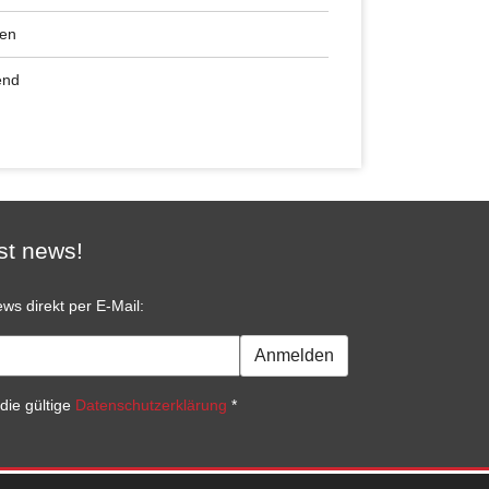
ren
end
st news!
ws direkt per E-Mail:
Anmelden
die gültige
Datenschutzerklärung
*