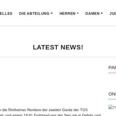
ELLES
DIE ABTEILUNG
HERREN
DAMEN
JU
LATEST NEWS!
PA
ON
en die Rintheimer Rentiere der zweiten Garde der TGS
it- und einem 19:41 Endstand war der Sieg nie in Gefahr und