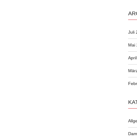
AR
Juli
Mai
Apri
Mär
Febr
KA
Allg
Dam