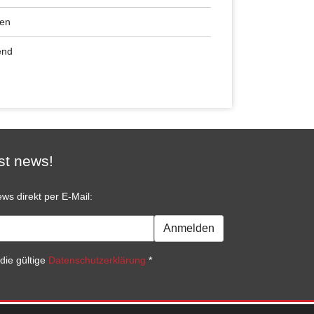
ren
end
st news!
ws direkt per E-Mail:
Anmelden
die gültige
Datenschutzerklärung
*