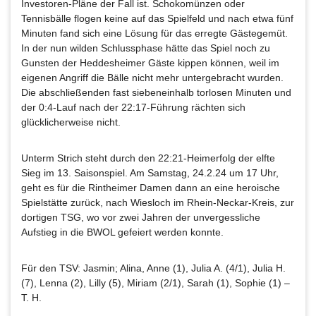
Investoren-Pläne der Fall ist. Schokomünzen oder
Tennisbälle flogen keine auf das Spielfeld und nach etwa fünf
Minuten fand sich eine Lösung für das erregte Gästegemüt.
In der nun wilden Schlussphase hätte das Spiel noch zu
Gunsten der Heddesheimer Gäste kippen können, weil im
eigenen Angriff die Bälle nicht mehr untergebracht wurden.
Die abschließenden fast siebeneinhalb torlosen Minuten und
der 0:4-Lauf nach der 22:17-Führung rächten sich
glücklicherweise nicht.
Unterm Strich steht durch den 22:21-Heimerfolg der elfte
Sieg im 13. Saisonspiel. Am Samstag, 24.2.24 um 17 Uhr,
geht es für die Rintheimer Damen dann an eine heroische
Spielstätte zurück, nach Wiesloch im Rhein-Neckar-Kreis, zur
dortigen TSG, wo vor zwei Jahren der unvergessliche
Aufstieg in die BWOL gefeiert werden konnte.
Für den TSV: Jasmin; Alina, Anne (1), Julia A. (4/1), Julia H.
(7), Lenna (2), Lilly (5), Miriam (2/1), Sarah (1), Sophie (1) –
T. H.