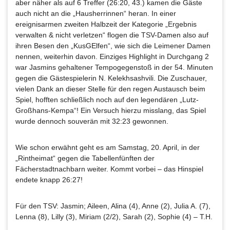
aber näher als auf 6 Treffer (26:20, 43.) kamen die Gäste
auch nicht an die „Hausherrinnen“ heran. In einer
ereignisarmen zweiten Halbzeit der Kategorie „Ergebnis
verwalten & nicht verletzen“ flogen die TSV-Damen also auf
ihren Besen den „KusGElfen“, wie sich die Leimener Damen
nennen, weiterhin davon. Einziges Highlight in Durchgang 2
war Jasmins gehaltener Tempogegenstoß in der 54. Minuten
gegen die Gästespielerin N. Kelekhsashvili. Die Zuschauer,
vielen Dank an dieser Stelle für den regen Austausch beim
Spiel, hofften schließlich noch auf den legendären „Lutz-
Großhans-Kempa“! Ein Versuch hierzu misslang, das Spiel
wurde dennoch souverän mit 32:23 gewonnen.
Wie schon erwähnt geht es am Samstag, 20. April, in der
„Rintheimat“ gegen die Tabellenfünften der
Fächerstadtnachbarn weiter. Kommt vorbei – das Hinspiel
endete knapp 26:27!
Für den TSV: Jasmin; Aileen, Alina (4), Anne (2), Julia A. (7),
Lenna (8), Lilly (3), Miriam (2/2), Sarah (2), Sophie (4) – T.H.