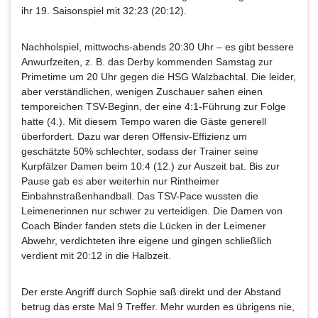
ihr 19. Saisonspiel mit 32:23 (20:12).
Nachholspiel, mittwochs-abends 20:30 Uhr – es gibt bessere
Anwurfzeiten, z. B. das Derby kommenden Samstag zur
Primetime um 20 Uhr gegen die HSG Walzbachtal. Die leider,
aber verständlichen, wenigen Zuschauer sahen einen
temporeichen TSV-Beginn, der eine 4:1-Führung zur Folge
hatte (4.). Mit diesem Tempo waren die Gäste generell
überfordert. Dazu war deren Offensiv-Effizienz um
geschätzte 50% schlechter, sodass der Trainer seine
Kurpfälzer Damen beim 10:4 (12.) zur Auszeit bat. Bis zur
Pause gab es aber weiterhin nur Rintheimer
Einbahnstraßenhandball. Das TSV-Pace wussten die
Leimenerinnen nur schwer zu verteidigen. Die Damen von
Coach Binder fanden stets die Lücken in der Leimener
Abwehr, verdichteten ihre eigene und gingen schließlich
verdient mit 20:12 in die Halbzeit.
Der erste Angriff durch Sophie saß direkt und der Abstand
betrug das erste Mal 9 Treffer. Mehr wurden es übrigens nie,