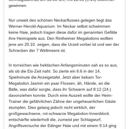
gewinnen.
Nur unweit des schönen Neckarflusses gelegen liegt das
Werner-Herold-Aquarium. Im Neckar selbst schwimmen
keine Haie, jedoch tragen diese dafür im genannten Gefilde
ihre Heimspiele aus. Den Rintheimer Megalodons wollten
jene am 20.10. zeigen, dass die Urzeit vorbei ist und wer der
Schrecken der 7 Weltmeere ist.
In torreichen wie hektischen Anfangsminuten sah es so aus,
als ob die Eis-Zeit naht. So zierte ein 6:6 in der 14.
Spielminute die Anzeigetafel. Jetzt aber bekam Tor-
Megalodon Jasmin ein paar Flossen, äh, Hände, an die
Bälle, was dafür sorgte, dass ihr Schwarm auf 8:12 (24.)
davonziehen konnte. Durch eine Auszeit wollte der Heim-
Trainer die gefährlichen Zähne der ungeheuerlichen Gäste
stumpfen. Dies gelang jedoch nicht wirklich, der
großgewachsene, rot-schwarze Megalodon-Innenblock
entschärfte wiederholt die, zumeist per Schlagwurf,
Angriffsversuche der Edinger Haie und mit einem 9:14 ging