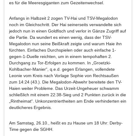
es für die Meeresgiganten zum Gezeitenwechsel.
Anfangs in Halbzeit 2 zogen TV-Hai und TSV-Megalodon
noch im Gleichschritt. Der Hai seinerseits verwandelte sich
jedoch nun in einen Goldfisch und verlor in Gänze Zugriff auf
die Partie. Da wundert es einen wenig, dass der TSV-
Megalodon nun seine Beißkraft zeigte und warum Haie ihn
fürchten. Einfaches Durchspielen oder auch einfache 1-
gegen-1-Duelle reichten, um in einem tempohaften 2.
Durchgang zu Tor-Erfolgen zu kommen. In „Groetzki-
Kohlbacher-Manier“, q.e.d. gegen Erlangen, vollendete
Leonie vom Kreis nach Vorlage Sophie von Rechtsaußen
zum 14:24 (43.). Die Megalodon-Abwehr bereitete den TV-
Haien weiter Probleme. Das Urzeit-Ungeheuer schwamm
schließlich mit einem 22:38-Sieg und 2 Punkten zurück in die
„Rintheimat“. Unkonzentriertheiten am Ende verhinderten ein
deutlicheres Ergebnis.
Am Samstag, 26.10., heißt es zu Hause um 18 Uhr: Derby-
Time gegen die SGHH.