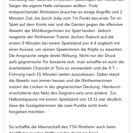
Sieger die eigene Halle verlassen wollten. Trotz
entsprechender Motivation brauchte es einige Angriffe und 2
Minuten Zeit, bis durch Julia vom 7m Punkt das erste Tor im
Spiel auf dem Konto war und die Damen gegen die offensive
Abwehr der Mühlburgerinnen ins Spiel fanden. Jedoch
reagierte der Rintheimer Trainer Jochen Rabsch auf die
ersten 9 Minuten bei einem Spielstand von 4:4 sogleich mit
einer Auszeit, um seinen Spielerinnen die Köpfe zu waschen.
Die Ansprache zeigte direkt Wirkung. Nicht nur der Druck
aufs gegnerische Tor besserte sich, man schaffte es auch die
erarbeiteten Chancen in Tore zu verwandeln und die 9:7 –
Führung nach 15 Minuten weiter auszubauen. Dabei stand
die Abwehr nun immer besser und die Rintheimerinnen
nutzen die Lücken in der gegnerischen Deckung. Hierdurch
erschütterte das Netz des Gegners eins ums andere. Zur
Halbzeitspause mit einem Spielstand von 19:11 war deutlich,
dass die Gastgeberinnen die zwei Punkte nicht mehr
hergeben möchten.
So schaffte die Mannschaft des TSV Rintheim auch beim
Anpfiff der zweiten Hälfte wieder direkt ins Spiel