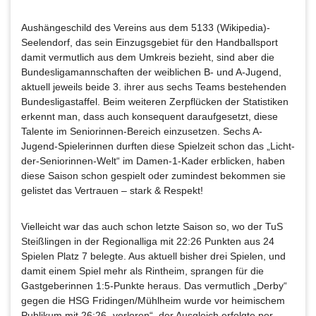
Aushängeschild des Vereins aus dem 5133 (Wikipedia)-
Seelendorf, das sein Einzugsgebiet für den Handballsport
damit vermutlich aus dem Umkreis bezieht, sind aber die
Bundesligamannschaften der weiblichen B- und A-Jugend,
aktuell jeweils beide 3. ihrer aus sechs Teams bestehenden
Bundesligastaffel. Beim weiteren Zerpflücken der Statistiken
erkennt man, dass auch konsequent daraufgesetzt, diese
Talente im Seniorinnen-Bereich einzusetzen. Sechs A-
Jugend-Spielerinnen durften diese Spielzeit schon das „Licht-
der-Seniorinnen-Welt“ im Damen-1-Kader erblicken, haben
diese Saison schon gespielt oder zumindest bekommen sie
gelistet das Vertrauen – stark & Respekt!
Vielleicht war das auch schon letzte Saison so, wo der TuS
Steißlingen in der Regionalliga mit 22:26 Punkten aus 24
Spielen Platz 7 belegte. Aus aktuell bisher drei Spielen, und
damit einem Spiel mehr als Rintheim, sprangen für die
Gastgeberinnen 1:5-Punkte heraus. Das vermutlich „Derby“
gegen die HSG Fridingen/Mühlheim wurde vor heimischem
Publikum mit 26:26 „verloren“, der Ausgleich erfolgte per