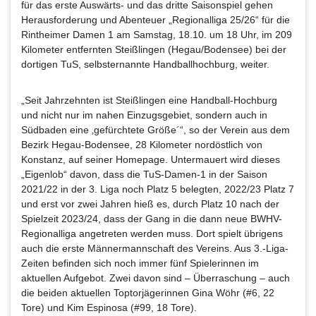
für das erste Auswärts- und das dritte Saisonspiel gehen
Herausforderung und Abenteuer „Regionalliga 25/26“ für die
Rintheimer Damen 1 am Samstag, 18.10. um 18 Uhr, im 209
Kilometer entfernten Steißlingen (Hegau/Bodensee) bei der
dortigen TuS, selbsternannte Handballhochburg, weiter.
„Seit Jahrzehnten ist Steißlingen eine Handball-Hochburg
und nicht nur im nahen Einzugsgebiet, sondern auch in
Südbaden eine ‚gefürchtete Größe´“, so der Verein aus dem
Bezirk Hegau-Bodensee, 28 Kilometer nordöstlich von
Konstanz, auf seiner Homepage. Untermauert wird dieses
„Eigenlob“ davon, dass die TuS-Damen-1 in der Saison
2021/22 in der 3. Liga noch Platz 5 belegten, 2022/23 Platz 7
und erst vor zwei Jahren hieß es, durch Platz 10 nach der
Spielzeit 2023/24, dass der Gang in die dann neue BWHV-
Regionalliga angetreten werden muss. Dort spielt übrigens
auch die erste Männermannschaft des Vereins. Aus 3.-Liga-
Zeiten befinden sich noch immer fünf Spielerinnen im
aktuellen Aufgebot. Zwei davon sind – Überraschung – auch
die beiden aktuellen Toptorjägerinnen Gina Wöhr (#6, 22
Tore) und Kim Espinosa (#99, 18 Tore).