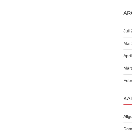
AR
Juli
Mai
Apri
Mär
Febr
KA
Allg
Dam