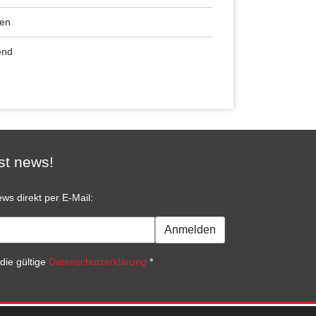
ren
end
st news!
ws direkt per E-Mail:
Anmelden
die gültige
Datenschutzerklärung
*