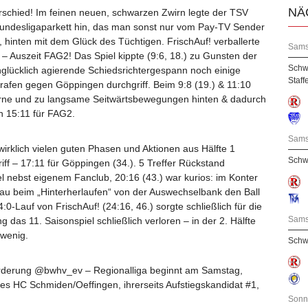
NÄ
erschied! Im feinen neuen, schwarzen Zwirn legte der TSV
Bundesligaparkett hin, das man sonst nur vom Pay-TV Sender
, hinten mit dem Glück des Tüchtigen. FrischAuf! verballerte
Sams
 – Auszeit FAG2! Das Spiel kippte (9:6, 18.) zu Gunsten der
Schw
nglücklich agierende Schiedsrichtergespann noch einige
Staff
strafen gegen Göppingen durchgriff. Beim 9:8 (19.) & 11:10
vorne und zu langsame Seitwärtsbewegungen hinten & dadurch
n 15:11 für FAG2.
Sams
 wirklich vielen guten Phasen und Aktionen aus Hälfte 1
Schw
ff – 17:11 für Göppingen (34.). 5 Treffer Rückstand
el nebst eigenem Fanclub, 20:16 (43.) war kurios: im Konter
rau beim „Hinterherlaufen“ von der Auswechselbank den Ball
:0-Lauf von FrischAuf! (24:16, 46.) sorgte schließlich für die
Sams
 das 11. Saisonspiel schließlich verloren – in der 2. Hälfte
 wenig.
Schwa
rderung @bwhv_ev – Regionalliga beginnt am Samstag,
s HC Schmiden/Oeffingen, ihrerseits Aufstiegskandidat #1,
Sonn