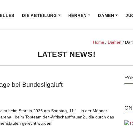
ELLES
DIE ABTEILUNG
HERREN
DAMEN
JU
Home
/
Damen
/
Dame
LATEST NEWS!
PA
age bei Bundesligaluft
ON
theim beim Start in 2026 am Sonntag, 11.1., in der Männer-
arena , beim Topteam der @frischauffrauen2 , die durch das
Hohenstaufen gerecht wurden.