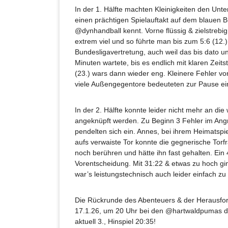
In der 1. Hälfte machten Kleinigkeiten den Unt
einen prächtigen Spielauftakt auf dem blauen 
@dynhandball kennt. Vorne flüssig & zielstrebig
extrem viel und so führte man bis zum 5:6 (12.)
Bundesligavertretung, auch weil das bis dato u
Minuten wartete, bis es endlich mit klaren Zeit
(23.) wars dann wieder eng. Kleinere Fehler 
viele Außengegentore bedeuteten zur Pause ei
In der 2. Hälfte konnte leider nicht mehr an die
angeknüpft werden. Zu Beginn 3 Fehler im Angri
pendelten sich ein. Annes, bei ihrem Heimatspi
aufs verwaiste Tor konnte die gegnerische Torf
noch berühren und hätte ihn fast gehalten. Ein 4
Vorentscheidung. Mit 31:22 & etwas zu hoch ging
war’s leistungstechnisch auch leider einfach zu
Die Rückrunde des Abenteuers & der Herausfo
17.1.26, um 20 Uhr bei den @hartwaldpumas de
aktuell 3., Hinspiel 20:35!