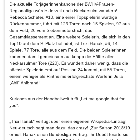
Die aktuelle Torjägerinnenkanone der BWHV-Frauen-
Regionalliga würde derzeit nach Neckarsulm wandern!
Rebecca Schäfer, #10, eine einer Topspielerin würdige
Rückennummer, führt mit 123 Toren nach 15 Spielen, 97 aus
dem Feld, 26 vom Siebenmeterstrich, das
Gesamtklassement an. Eine weitere Spielerin, die sich in den
Top10 auf dem 9. Platz befindet, ist Trixi Hanak, #6, 14
Spiele, 77 Tore, alle aus dem Feld. Die beiden Spielerinnen
kommen damit gemeinsam auf knapp die Hälfte aller
Neckarsulmer Tore (220). Es wundert daher wenig, dass die
nächste Spielerin erst auf Position 24 kommt, mit 55 Toren,
einem weniger als Rintheims erfolgreichste Werferin Julia
„Ahli“ Ahlbrand!
Kurioses aus der Handballwelt trifft „Let me google that for
you“:
„Trixi Hanak“ verfügt über einen eigenen Wikipedia-Eintrag!
Neu-deutsch sagt man dazu: das crazy! „Zur Saison 2018/19
erhielt Hanak einen Bundesliga-Vertrag. Ihr Debüt feierte sie