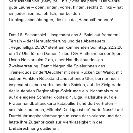
Verrücktheit von „Baby Bell“ bis „Schaukelpferd“! Die wahre
gute Laune – oben, unten, vorne, hinten, rechts & links – hat
ein jeder hier, mal ehrlich, nur bei den
Lieblingsleibesübungen, die sich da „Handball“ nennen!
Das 16. Saisonspiel – insgesamt das 8. Spiel auf fremdem
Terrain – der Herausforderung und des Abenteuers
„Regionalliga 25/26“ steht am kommenden Sonntag, 22.2.26
um 17 Uhr, für die Damen 1 des TSV Rintheim bei der Sport
Union Neckarsulm 2 an, einer Handballbundesliga-
Zweitvertretung. Damit biegen die Spielerinnen des
Trainerduos Binder/Deuchler mit dem Rücken zur Wand, mit
sieben Punkten Rückstand ans rettende Ufer, bei nur noch
insgesamt sieben verbleibenden Spielen, auf die Zielgerade
der laufenden Regionalliga-Spielrunde ein. Nochmals zum
auf die eigene Schulter klopfen: 4. Liga, Karlsruhe auf die
Frauenhandballlandkarte katapultiert und dort vertreten –
seid stolz auf euch, Mädels! Die Liga ist ne´ harte Nuss! Laut
Durchführungsbestimmungen müssen der vorletzte und der
letzte ihre Zugehörigkeit zur Viertklassigkeit in der
Endabrechnung quittieren.