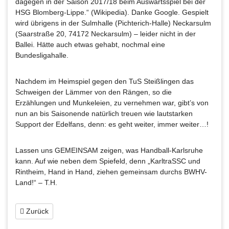
dagegen in der Saison 2017/18 beim Auswärtsspiel bei der
HSG Blomberg-Lippe.“ (Wikipedia). Danke Google. Gespielt
wird übrigens in der Sulmhalle (Pichterich-Halle) Neckarsulm
(Saarstraße 20, 74172 Neckarsulm) – leider nicht in der
Ballei. Hätte auch etwas gehabt, nochmal eine
Bundesligahalle.
Nachdem im Heimspiel gegen den TuS Steißlingen das
Schweigen der Lämmer von den Rängen, so die
Erzählungen und Munkeleien, zu vernehmen war, gibt’s von
nun an bis Saisonende natürlich treuen wie lautstarken
Support der Edelfans, denn: es geht weiter, immer weiter…!
Lassen uns GEMEINSAM zeigen, was Handball-Karlsruhe
kann. Auf wie neben dem Spiefeld, denn „KarltraSSC und
Rintheim, Hand in Hand, ziehen gemeinsam durchs BWHV-
Land!“ – T.H.
Zurück