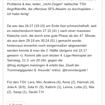
Probleme & das, leider, „nicht-Zeigen“ taktischer TSV-
Angriffskniffe, die offensive SFS-Abwehr zu durchspielen –
ich habe fertig!
Da war das 34:27 (19:10) am Ende fast schmeichelhaft, weil
es zwischendurch beim 27:15 (41.) nach einer massiven
Klatsche roch, die durch eine gute Phase ab der 47. Minute,
als aus dem 28:19 ein 30:24 (51.) gemacht wurde,
hintenraus immerhin noch einigermaßen abgewendet
werden konnte & man die 2. Hälfte übrigens mit 15:17
gewann =). Kommt alle zum letzten 4.-Liga-Heimspiel am
Samstag, 21.3. um 20 Uhr, gegen die
@hsg.stuttgart.metzingen & erlebt das „Duell der
Trommelgiganten & -freunde“ mit/vs. @trommlergoldi !
Für den TSV: Lara, Miri; Analena (4), Anne (2), Hannah (4),
Julia A. (6/3), Julia H. (5), Kathrin (1), Lenna, Lotta (2), Mia
(2), Sanja (1), Sarah-T.H.
Zurück