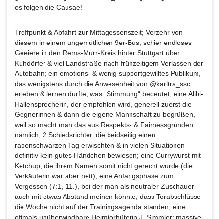
es folgen die Causae!
Treffpunkt & Abfahrt zur Mittagessenszeit; Verzehr von
diesem in einem ungemütlichen 9er-Bus; schier endloses
Geeiere in den Rems-Murr-Kreis hinter Stuttgart über
Kuhdörfer & viel Landstraße nach frühzeitigem Verlassen der
Autobahn; ein emotions- & wenig supportgewilltes Publikum,
das wenigstens durch die Anwesenheit von @karltra_ssc
erleben & lernen durfte, was „Stimmung“ bedeutet; eine Alibi-
Hallensprecherin, der empfohlen wird, generell zuerst die
Gegnerinnen & dann die eigene Mannschaft zu begrüßen,
weil so macht man das aus Respekts- & Fairnessgründen
nämlich; 2 Schiedsrichter, die beidseitig einen
rabenschwarzen Tag erwischten & in vielen Situationen
definitiv kein gutes Händchen bewiesen; eine Currywurst mit
Ketchup, die ihrem Namen somit nicht gerecht wurde (die
Verkäuferin war aber nett); eine Anfangsphase zum
Vergessen (7:1, 11.), bei der man als neutraler Zuschauer
auch mit etwas Abstand meinen könnte, dass Torabschlüsse
die Woche nicht auf der Trainingsagenda standen; eine
oftmals unüberwindbare Heimtorhüterin J. Simmler; massive