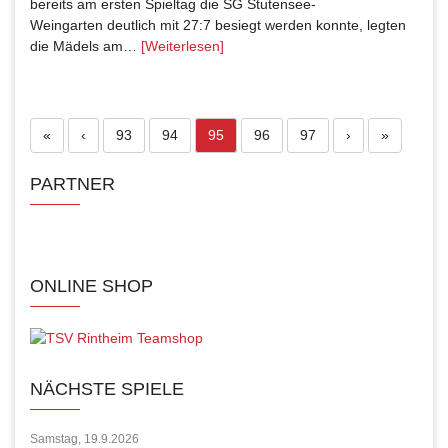
bereits am ersten Spieltag die SG Stutensee-
Weingarten deutlich mit 27:7 besiegt werden konnte, legten
die Mädels am…
[Weiterlesen]
Seite
Seite
Aktuelle Seite
Seite
Seite
«
‹
93
94
95
96
97
›
»
PARTNER
ONLINE SHOP
NÄCHSTE SPIELE
Samstag, 19.9.2026